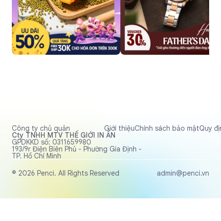
Công ty chủ quản
Giới thiệu
Chính sách bảo mật
Quy đị
Cty TNHH MTV THẾ GIỚI IN ẤN
GPDKKD số: 0311659980
193/9r Điện Biên Phủ - Phường Gia Định -
TP. Hồ Chí Minh
© 2026 Penci. All Rights Reserved
admin@penci.vn