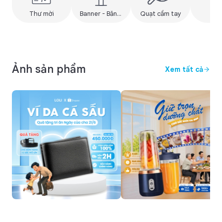
Thư mời
Banner - Băng rôn
Quạt cầm tay
Pos
Ảnh sản phẩm
Xem tất cả