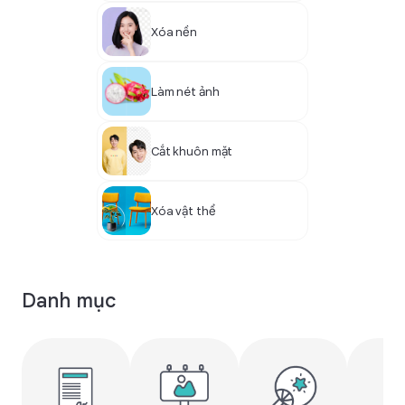
Xóa nền
Làm nét ảnh
Cắt khuôn mặt
Xóa vật thể
Danh mục