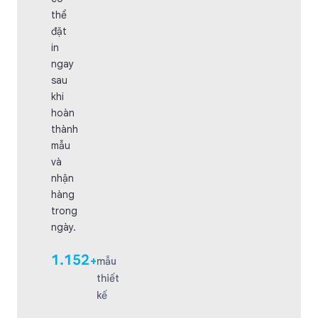
thể
đặt
in
ngay
sau
khi
hoàn
thành
mẫu
và
nhận
hàng
trong
ngày.
1.152
+
mẫu
thiết
kế