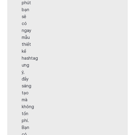
phút
bạn
sẽ
có
ngay
mẫu
thiết
kế
hashtag
ưng
ý,
đầy
sáng
tạo
mà
không
tốn
phí.
Bạn
có