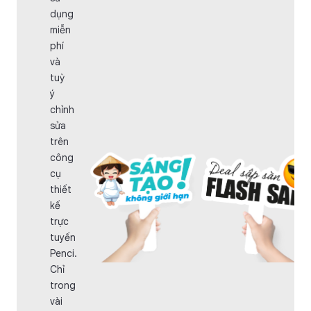
dụng
miễn
phí
và
tuỳ
ý
chỉnh
sửa
trên
công
cụ
thiết
kế
trực
tuyến
Penci.
Chỉ
trong
vài