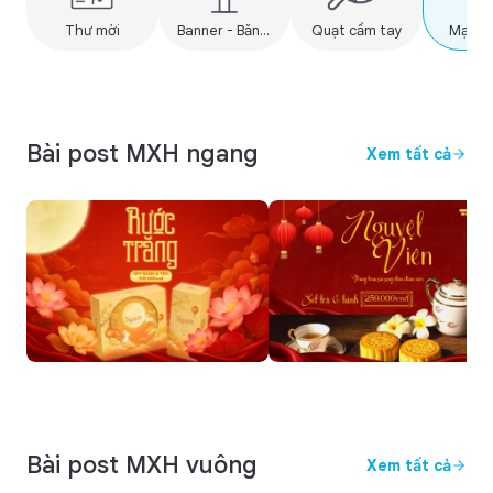
Thư mời
Banner - Băng rôn
Quạt cầm tay
Mạng x
Bài post MXH ngang
Xem tất cả
Bài post MXH vuông
Xem tất cả