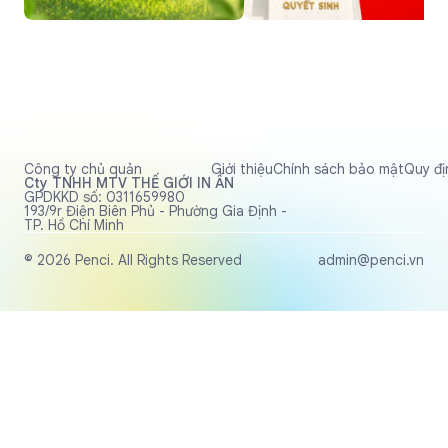
Công ty chủ quản
Giới thiệu
Chính sách bảo mật
Quy đị
Cty TNHH MTV THẾ GIỚI IN ẤN
GPDKKD số: 0311659980
193/9r Điện Biên Phủ - Phường Gia Định -
TP. Hồ Chí Minh
© 2026 Penci. All Rights Reserved
admin@penci.vn