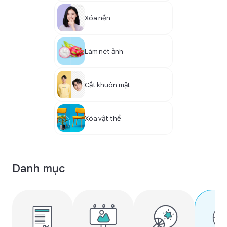
Xóa nền
Làm nét ảnh
Cắt khuôn mặt
Xóa vật thể
Danh mục