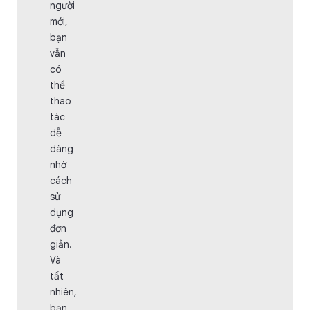
người
mới,
bạn
vẫn
có
thể
thao
tác
dễ
dàng
nhờ
cách
sử
dụng
đơn
giản.
Và
tất
nhiên,
bạn