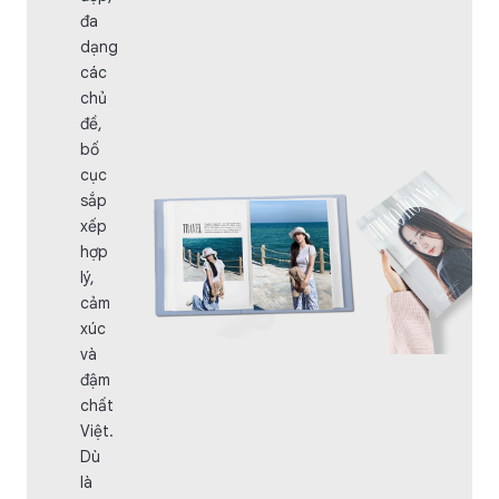
đa
dạng
các
chủ
đề,
bố
cục
sắp
xếp
hợp
lý,
cảm
xúc
và
đậm
chất
Việt.
Dù
là