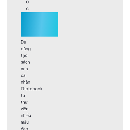
ọ
c
Mẫu
Photobook
dọc
Dễ
dàng
tạo
sách
ảnh
cá
nhân
Photobook
từ
thư
viện
nhiều
mẫu
đẹp,