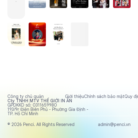
Công ty chủ quản
Giới thiệu
Chính sách bảo mật
Quy đị
Cty TNHH MTV THẾ GIỚI IN ẤN
GPDKKD số: 0311659980
193/9r Điện Biên Phủ - Phường Gia Định -
TP. Hồ Chí Minh
© 2026 Penci. All Rights Reserved
admin@penci.vn