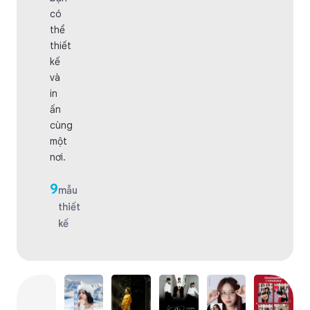
có
thể
thiết
kế
và
in
ấn
cùng
một
nơi.
9
mẫu
thiết
kế