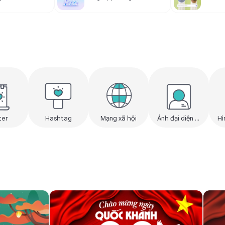
ter
Hashtag
Mạng xã hội
Ảnh đại diện - Avatar