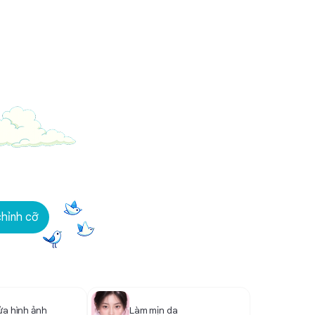
line miễn phí, đậm chất Việt với AI
chỉnh cỡ
ửa hình ảnh
Làm mịn da