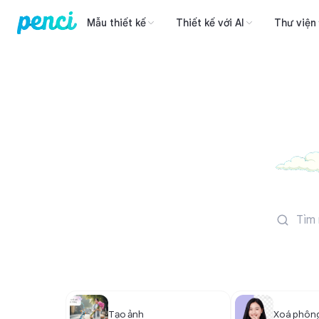
Mẫu thiết kế
Thiết kế với AI
Thư viện
Tạo ảnh
Xoá phông