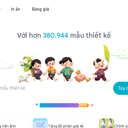
In ấn
Bảng giá
Penci — Thiết kế on
Với hơn
380.944
mẫu thiết kế
Tùy 
Tạo thiết kế với AI
NEW
 nền ảnh
Tăng độ phân giải 4k
Chỉnh s