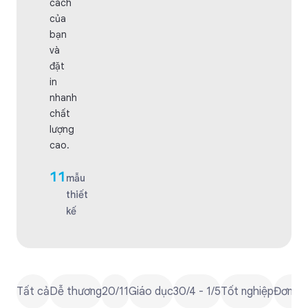
cách
của
bạn
và
đặt
in
nhanh
chất
lượng
cao.
11
mẫu
thiết
kế
Tất cả
Dễ thương
20/11
Giáo dục
30/4 - 1/5
Tốt nghiệp
Đơn gi