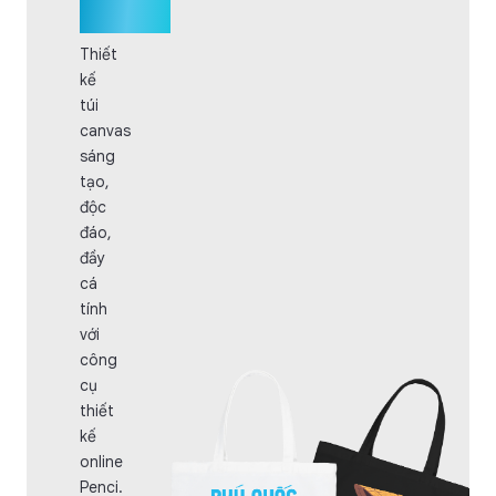
canvas
Thiết
kế
túi
canvas
sáng
tạo,
độc
đáo,
đầy
cá
tính
với
công
cụ
thiết
kế
online
Penci.