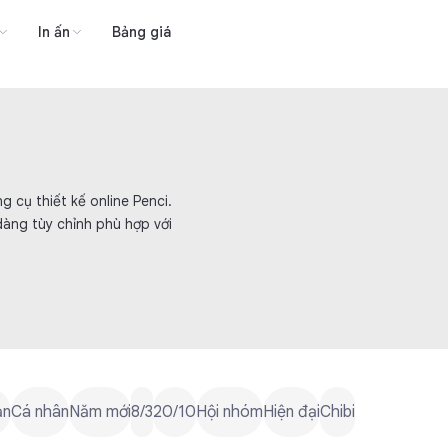
In ấn
Bảng giá
g cụ thiết kế online Penci.
àng tùy chỉnh phù hợp với
ản
Cá nhân
Năm mới
8/3
20/10
Hội nhóm
Hiện đại
Chibi