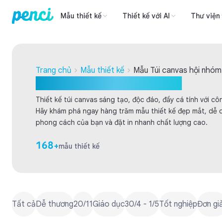
Mẫu thiết kế
Thiết kế với AI
Thư viện
Trang chủ
Mẫu thiết kế
Mẫu Túi canvas hội nhóm
Mẫu Túi canvas hội nhóm
Thiết kế túi canvas sáng tạo, độc đáo, đầy cá tính với côn
Hãy khám phá ngay hàng trăm mẫu thiết kế đẹp mắt, dễ d
phong cách của bạn và đặt in nhanh chất lượng cao.
168
+
mẫu thiết kế
Tất cả
Dễ thương
20/11
Giáo dục
30/4 - 1/5
Tốt nghiệp
Đơn gi