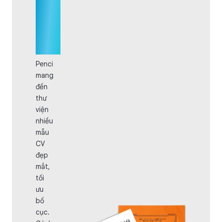
Hồ
sơ
xin
việc
Penci
mang
đến
thư
viện
nhiều
mẫu
CV
đẹp
mắt,
tối
ưu
bố
cục.