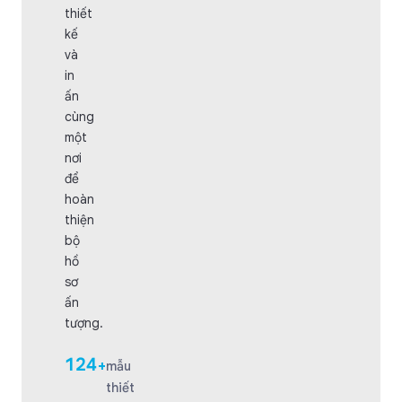
thiết
kế
và
in
ấn
cùng
một
nơi
để
hoàn
thiện
bộ
hồ
sơ
ấn
tượng.
124
+
mẫu
thiết