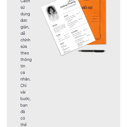
Cách
sử
dụng
đơn
giản,
dễ
chỉnh
sửa
theo
thông
tin
cá
nhân.
Chỉ
vài
bước,
bạn
đã
có
thể