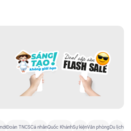
mới
Đoàn TNCS
Cá nhân
Quốc Khánh
Sự kiện
Văn phòng
Du lịch
8/3