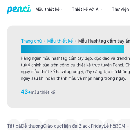
Mẫu thiết kế
Thiết kế với AI
Thư viện
Trang chủ
Mẫu thiết kế
Mẫu Hashtag cầm tay ẩ
Mẫu Hashtag cầm tay ẩm thực
Hàng ngàn mẫu hashtag cầm tay đẹp, độc đáo và trendin
tuỳ ý chỉnh sửa trên công cụ thiết kế trực tuyến Penci. C
ngay mẫu thiết kế hashtag ưng ý, đầy sáng tạo mà không 
ngay sau khi hoàn thành mẫu và nhận hàng trong ngày.
43
+
mẫu thiết kế
Tất cả
Dễ thương
Giáo dục
Hiện đại
Black Friday
Lễ hội
30/4 -