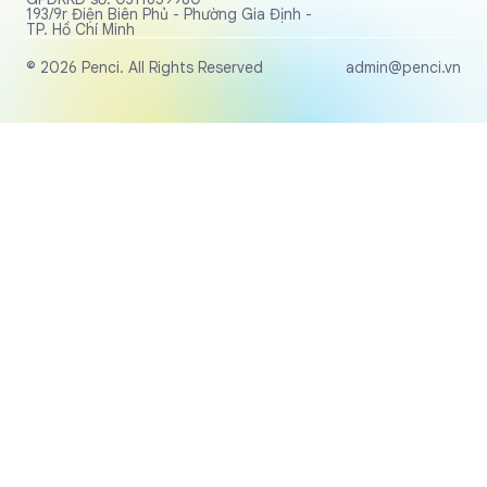
193/9r Điện Biên Phủ - Phường Gia Định -
TP. Hồ Chí Minh
© 2026 Penci. All Rights Reserved
admin@penci.vn