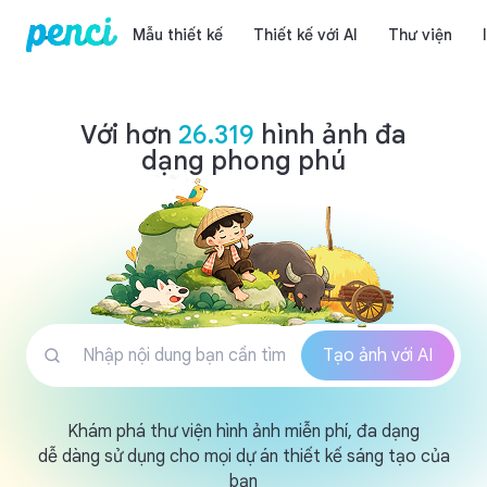
Mẫu thiết kế
Thiết kế với AI
Thư viện
Con người
Với hơn
26.319
hình ảnh đa
dạng phong phú
Tạo ảnh với AI
Khám phá thư viện hình ảnh miễn phí, đa dạng
dễ dàng sử dụng cho mọi dự án thiết kế sáng tạo của
bạn