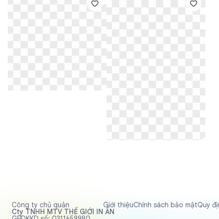
Công ty chủ quản
Giới thiệu
Chính sách bảo mật
Quy đị
Cty TNHH MTV THẾ GIỚI IN ẤN
GPDKKD số: 0311659980