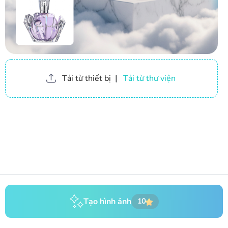
Tải từ thiết bị
|
Tải từ thư viện
Tạo hình ảnh
10