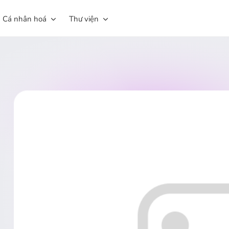
Cá nhân hoá
Thư viện
In áo thun
Thư viện hình ảnh
In Túi Canvas
Thư viện đồ hoạ
In sách ảnh Photobook
Thư viện Ngày lễ
In Ảnh
Lịch in ảnh cá nhân
Ly sứ in hình