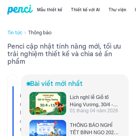
Mẫu thiết kế
Thiết kế với AI
Thư viện
Tin tức
Thông báo
Penci cập nhật tính năng mới, tối ưu
trải nghiệm thiết kế và chia sẻ ấn
phẩm
Bài viết mới nhất
Khả
Lịch nghỉ lễ Giỗ tổ
năng
Hùng Vương, 30/4 -
01 tháng 04 năm 2026
1/5 năm 2026 dành
lựa
cho người lao động
chọn
THÔNG BÁO NGHỈ
tải
TẾT BÍNH NGỌ 2026 -