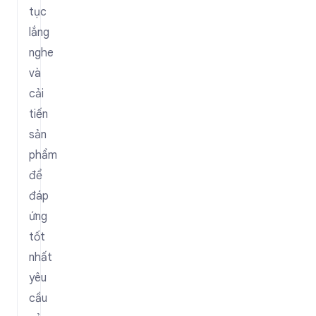
tục
lắng
nghe
và
cải
tiến
sản
phẩm
để
đáp
ứng
tốt
nhất
yêu
cầu