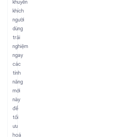
khuyến
khích
người
dùng
trải
nghiệm
ngay
các
tính
năng
mới
này
để
tối
ưu
hoá