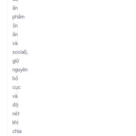
ấn
phẩm
(in
ấn
và
social),
giữ
nguyên
bố
cục
và
độ
nét
khi
chia