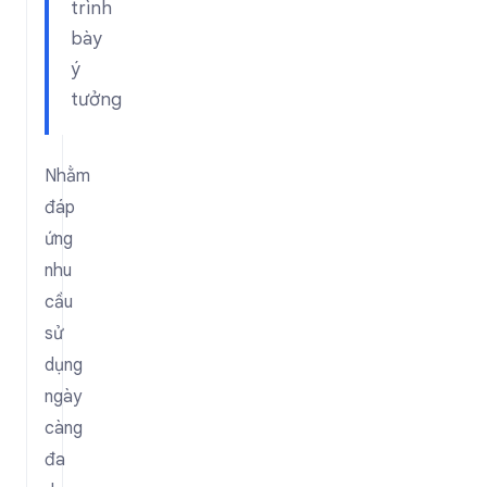
trình
bày
ý
tưởng
Nhằm
đáp
ứng
nhu
cầu
sử
dụng
ngày
càng
đa