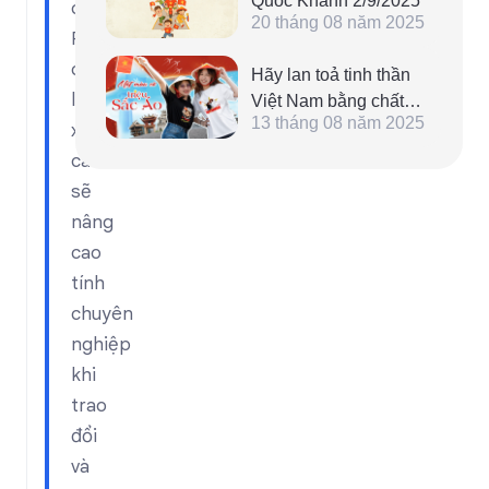
Quốc Khánh 2/9/2025
chọn
20 tháng 08 năm 2025
PDF
chất
Hãy lan toả tinh thần
lượng
Việt Nam bằng chất
13 tháng 08 năm 2025
riêng của chính bạn
xem
cao
sẽ
nâng
cao
tính
chuyên
nghiệp
khi
trao
đổi
và