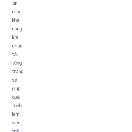
tin
rằng
khả
năng
lựa
chọn
tải
từng
trang
sẽ
giúp
quá
trình
làm
việc
trở