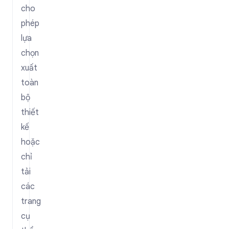
cho
phép
lựa
chọn
xuất
toàn
bộ
thiết
kế
hoặc
chỉ
tải
các
trang
cụ