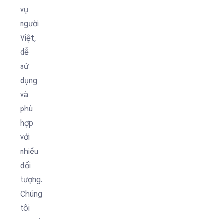
vụ
người
Việt,
dễ
sử
dụng
và
phù
hợp
với
nhiều
đối
tượng.
Chúng
tôi