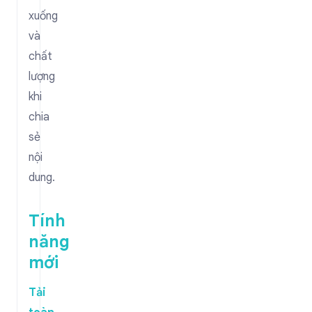
xuống
và
chất
lượng
khi
chia
sẻ
nội
dung.
Tính
năng
mới
Tải