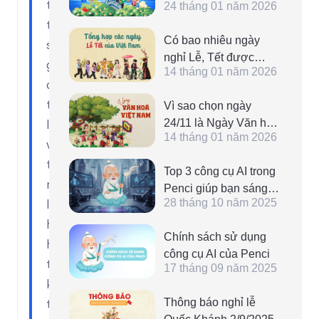
từng
24 tháng 01 năm 2026
PENCI
trang
Có bao nhiêu ngày
sẽ
nghỉ Lễ, Tết được
giúp
14 tháng 01 năm 2026
hưởng lương? Tổng
quá
hợp các ngày Lễ trong
trình
Vì sao chọn ngày
năm của Việt Nam
24/11 là Ngày Văn hóa
làm
14 tháng 01 năm 2026
Việt Nam, toàn dân
việc
được nghỉ? Theo dõi
trở
Top 3 công cụ AI trong
các ngày lễ nghỉ trong
nên
Penci giúp bạn sáng
năm
28 tháng 10 năm 2025
linh
tạo như designer
chuyên nghiệp, dễ
hoạt
Chính sách sử dụng
dàng sử dụng
hơn,
công cụ AI của Penci
trong
17 tháng 09 năm 2025
khi
Thông báo nghỉ lễ
tùy