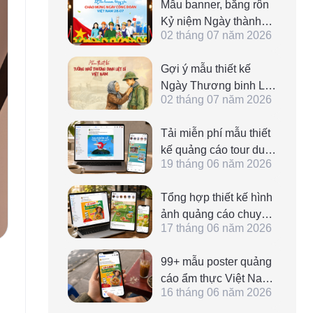
Mẫu banner, băng rôn
Kỷ niệm Ngày thành
02 tháng 07 năm 2026
lập Công đoàn Việt
Nam 28/7 đẹp, sáng
Gợi ý mẫu thiết kế
tạo
Ngày Thương binh Liệt
02 tháng 07 năm 2026
sĩ tưởng niệm anh
hùng Việt Nam ấn
Tải miễn phí mẫu thiết
tượng và đẹp nhất
kế quảng cáo tour du
19 tháng 06 năm 2026
lịch ấn tượng, chỉnh
sửa online nhanh
Tổng hợp thiết kế hình
chóng
ảnh quảng cáo chuyên
17 tháng 06 năm 2026
nghiệp và đa dạng
mẫu phù hợp cho
99+ mẫu poster quảng
nhiều lĩnh vực
cáo ẩm thực Việt Nam
16 tháng 06 năm 2026
ấn tượng, đẹp, dễ
dàng chỉnh sửa online