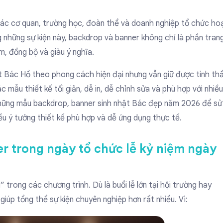
 các cơ quan, trường học, đoàn thể và doanh nghiệp tổ chức ho
g những sự kiện này,
backdrop và banner
không chỉ là phần tran
m, đồng bộ và giàu ý nghĩa.
t Bác Hồ
theo phong cách hiện đại nhưng vẫn giữ được tinh th
 mẫu thiết kế tối giản, dễ in, dễ chỉnh sửa và phù hợp với nhiều
những mẫu
backdrop
,
banner sinh nhật Bác
đẹp năm 2026 để sử
iều ý tưởng thiết kế phù hợp và dễ ứng dụng thực tế.
r trong ngày tổ chức lễ kỷ niệm ngày
 trong các chương trình. Dù là buổi lễ lớn tại hội trường hay
giúp tổng thể sự kiện chuyên nghiệp hơn rất nhiều. Vì: