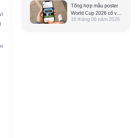
Tổng hợp mẫu poster
World Cup 2026 cổ vũ,
ạt
16 tháng 06 năm 2026
mang tinh thần thể thao
g
dành cho fan hâm mộ
bóng đá
ần