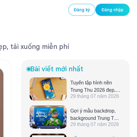
Đăng ký
Đăng nhập
p, tải xuống miễn phí
Bài viết mới nhất
Tuyển tập hình nền
Trung Thu 2026 đẹp,
29 tháng 07 năm 2026
lung linh, tải về miễn
phí
Gợi ý mẫu backdrop,
background Trung Thu
29 tháng 07 năm 2026
2026 ấn tượng, đẹp
lung linh