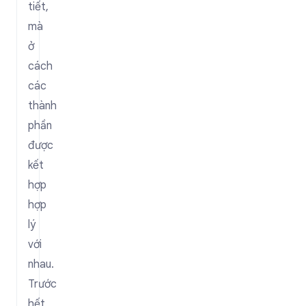
tiết,
mà
ở
cách
các
thành
phần
được
kết
hợp
hợp
lý
với
nhau.
Trước
hết