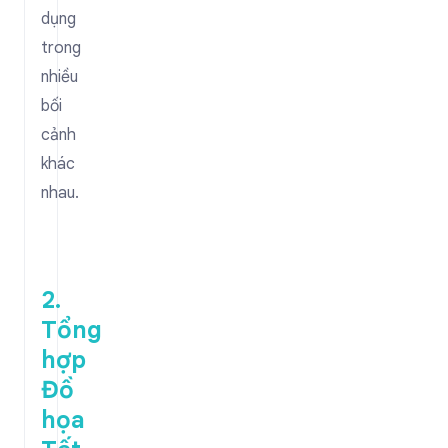
dụng
trong
nhiều
bối
cảnh
khác
nhau.
2.
Tổng
hợp
Đồ
họa