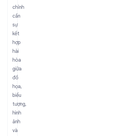
chỉnh
cần
sự
kết
hợp
hài
hòa
giữa
đồ
họa,
biểu
tượng,
hình
ảnh
và