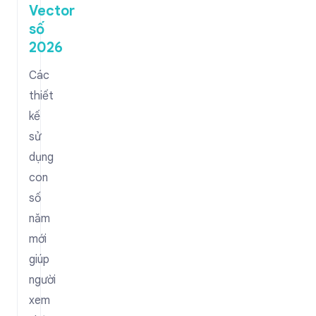
Vector
số
2026
Các
thiết
kế
sử
dụng
con
số
năm
mới
giúp
người
xem