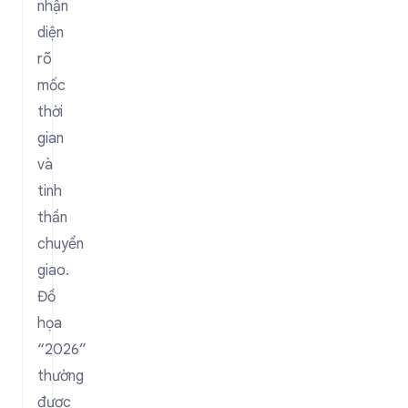
nhận
diện
rõ
mốc
thời
gian
và
tinh
thần
chuyển
giao.
Đồ
họa
“2026”
thường
được