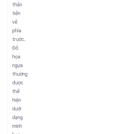
thần
tiến
về
phía
trước.
Đồ
họa
ngựa
thường
được
thể
hiện
dưới
dạng
minh