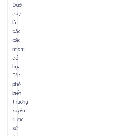
Dưới
đây
là
các
các
nhóm
đồ
họa
Tết
phổ
biến,
thường
xuyên
được
sử