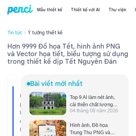
Mẫu thiết kế
Thiết kế với AI
Thư viện
Tin tức
Ý tưởng thiết kế
Hơn 9999 Đồ họa Tết, hình ảnh PNG
và Vector họa tiết, biểu tượng sử dụng
trong thiết kế dịp Tết Nguyên Đán
Bài viết mới nhất
Khám
Top 9 AI làm nét ảnh,
phá
cải thiện chất lượng
04 tháng 08 năm 2026
hình ảnh online đáng
kho
sử dụng
đồ
Hình ảnh, Đồ họa
họa
Trung Thu PNG và