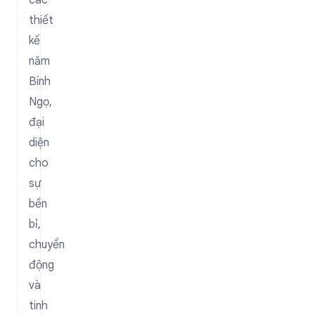
các
thiết
kế
năm
Bính
Ngọ,
đại
diện
cho
sự
bền
bỉ,
chuyển
động
và
tinh