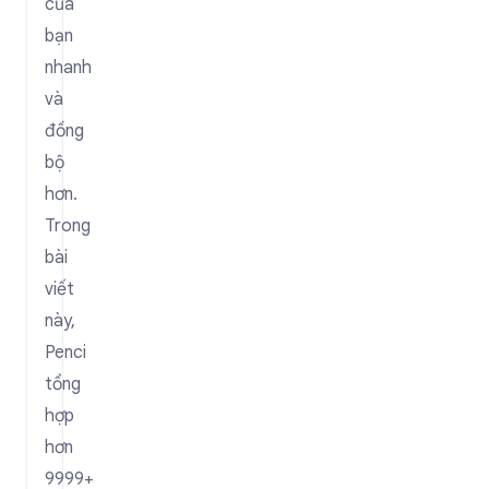
của
bạn
nhanh
và
đồng
bộ
hơn.
Trong
bài
viết
này,
Penci
tổng
hợp
hơn
9999+