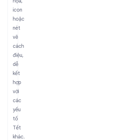
họa,
icon
hoặc
nét
vẽ
cách
điệu,
dễ
kết
hợp
với
các
yếu
tố
Tết
khác.