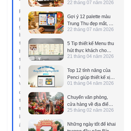
Tết
22 tháng 07 năm 2026
SVG đẹp nhất, tải
phong
xuống miễn phí
Gợi ý 12 palette màu
phú
Trung Thu đẹp mắt, dễ
gồm
22 tháng 07 năm 2026
sử dụng trong thiết kế
biểu
Tết Đoàn Viên
tượng,
5 Tip thiết kế Menu thu
hút thực khách cho
họa
21 tháng 04 năm 2026
Nhà hàng, Quán ăn
tiết,
PNG
Top 12 tính năng của
và
Penci giúp thiết kế xịn
01 tháng 04 năm 2026
Vector
sò, đẹp hơn mà có thể
bạn chưa biết
dùng
Chuyển văn phòng,
trong
cửa hàng về địa điểm
thiết
25 tháng 02 năm 2026
mới có cần xem ngày
kế
khai trương không?
Những ngày tốt để khai
ấn