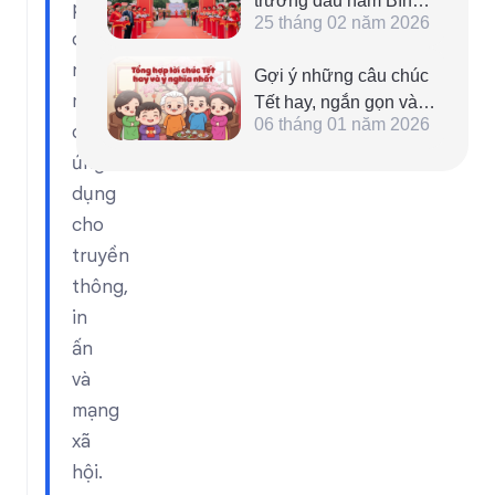
trương đầu năm Bính
phẩm
25 tháng 02 năm 2026
Ngọ 2026 giúp kinh
dịp
doanh thuận lợi, lộc
năm
Gợi ý những câu chúc
phát cả năm
mới,
Tết hay, ngắn gọn và ý
06 tháng 01 năm 2026
nghĩa nhất cho năm
dễ
Bính Ngọ 2026
ứng
dụng
cho
truyền
thông,
in
ấn
và
mạng
xã
hội.