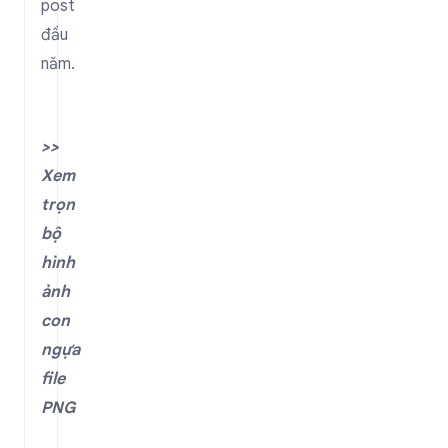
post
đầu
năm.
>>
Xem
trọn
bộ
hình
ảnh
con
ngựa
file
PNG