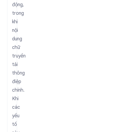
động,
trong
khi
nội
dung
chữ
truyền
tải
thông
điệp
chính.
Khi
các
yếu
tố