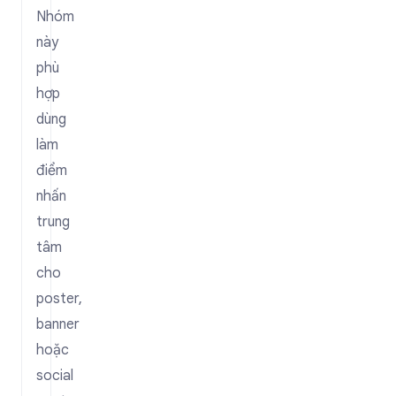
Nhóm
này
phù
hợp
dùng
làm
điểm
nhấn
trung
tâm
cho
poster,
banner
hoặc
social