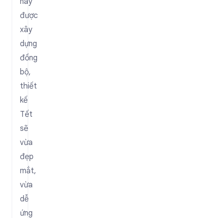
này
được
xây
dựng
đồng
bộ,
thiết
kế
Tết
sẽ
vừa
đẹp
mắt,
vừa
dễ
ứng