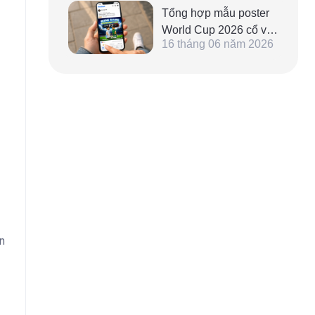
Tổng hợp mẫu poster
World Cup 2026 cổ vũ,
16 tháng 06 năm 2026
mang tinh thần thể thao
dành cho fan hâm mộ
bóng đá
n