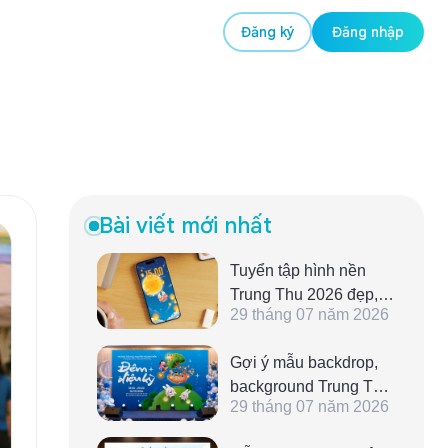
Đăng ký
Đăng nhập
Bài viết mới nhất
Tuyển tập hình nền
Trung Thu 2026 đẹp,
29 tháng 07 năm 2026
lung linh, tải về miễn
phí
Gợi ý mẫu backdrop,
background Trung Thu
29 tháng 07 năm 2026
2026 ấn tượng, đẹp
lung linh