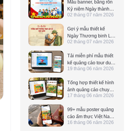
Mẫu banner, băng rôn
Kỷ niệm Ngày thành
02 tháng 07 năm 2026
lập Công đoàn Việt
Nam 28/7 đẹp, sáng
Gợi ý mẫu thiết kế
tạo
Ngày Thương binh Liệt
02 tháng 07 năm 2026
sĩ tưởng niệm anh
hùng Việt Nam ấn
Tải miễn phí mẫu thiết
tượng và đẹp nhất
kế quảng cáo tour du
19 tháng 06 năm 2026
lịch ấn tượng, chỉnh
sửa online nhanh
Tổng hợp thiết kế hình
chóng
ảnh quảng cáo chuyên
17 tháng 06 năm 2026
nghiệp và đa dạng
mẫu phù hợp cho
99+ mẫu poster quảng
nhiều lĩnh vực
cáo ẩm thực Việt Nam
16 tháng 06 năm 2026
ấn tượng, đẹp, dễ
dàng chỉnh sửa online