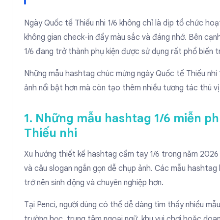
Ngày Quốc tế Thiếu nhi 1/6 không chỉ là dịp tổ chức ho
không gian check-in đầy màu sắc và đáng nhớ. Bên cạnh
1/6
đang trở thành phụ kiện được sử dụng rất phổ biến tr
Những
mẫu hashtag chúc mừng ngày Quốc tế Thiếu nhi 
ảnh nổi bật hơn mà còn tạo thêm nhiều tương tác thú vị
1. Những mẫu hashtag 1/6 miễn ph
Thiếu nhi
Xu hướng
thiết kế hashtag cầm tay 1/6
trong năm 2026 t
và câu slogan ngắn gọn dễ chụp ảnh. Các mẫu hashtag h
trở nên sinh động và chuyên nghiệp hơn.
Tại Penci, người dùng có thể dễ dàng tìm thấy nhiều mẫ
trường học, trung tâm ngoại ngữ, khu vui chơi hoặc doan