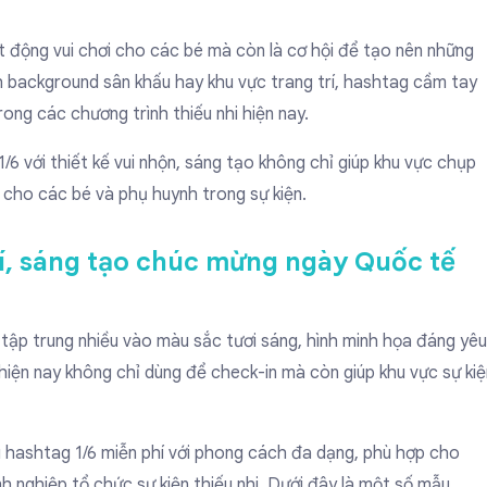
ạt động vui chơi cho các bé mà còn là cơ hội để tạo nên những
 background sân khấu hay khu vực trang trí,
hashtag cầm tay
ong các chương trình thiếu nhi hiện nay.
1/6
với thiết kế vui nhộn, sáng tạo không chỉ giúp khu vực chụp
 cho các bé và phụ huynh trong sự kiện.
í, sáng tạo chúc mừng ngày Quốc tế
ập trung nhiều vào màu sắc tươi sáng, hình minh họa đáng yêu
iện nay không chỉ dùng để check-in mà còn giúp khu vực sự kiệ
u hashtag 1/6 miễn phí với phong cách đa dạng, phù hợp cho
h nghiệp tổ chức sự kiện thiếu nhi. Dưới đây là một số mẫu