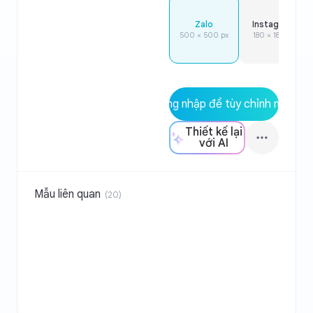
Zalo
Instagram
500 × 500 px
180 × 180 px
Đăng nhập để tùy chỉnh mẫu
Thiết kế lại
với AI
Mẫu liên quan
(
20
)