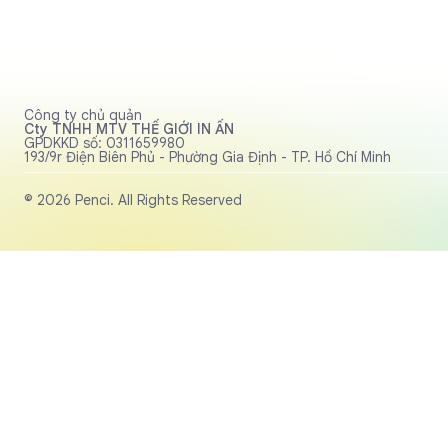
Công ty chủ quản
Cty TNHH MTV THẾ GIỚI IN ẤN
GPDKKD số: 0311659980
193/9r Điện Biên Phủ - Phường Gia Định - TP. Hồ Chí Minh
© 2026 Penci. All Rights Reserved