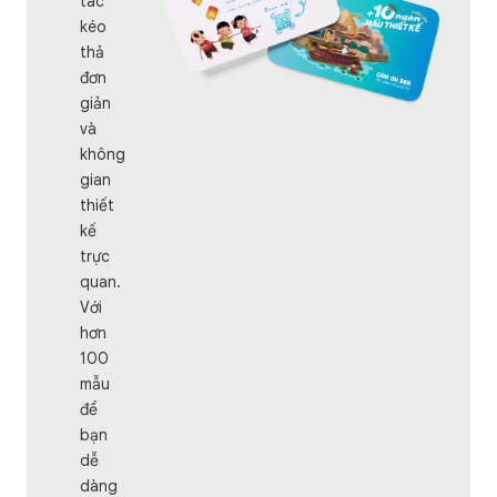
tác
kéo
thả
đơn
giản
và
không
gian
thiết
kế
trực
quan.
Với
hơn
100
mẫu
để
bạn
dễ
dàng