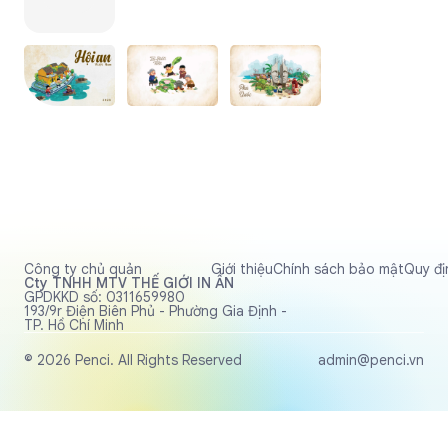
Công ty chủ quản
Giới thiệu
Chính sách bảo mật
Quy đị
Cty TNHH MTV THẾ GIỚI IN ẤN
GPDKKD số: 0311659980
193/9r Điện Biên Phủ - Phường Gia Định -
TP. Hồ Chí Minh
© 2026 Penci. All Rights Reserved
admin@penci.vn