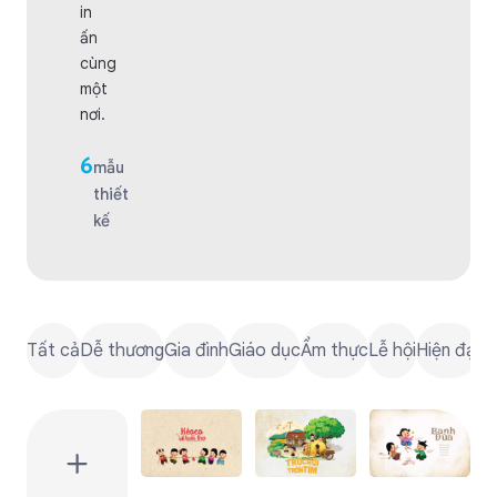
in
ấn
cùng
một
nơi.
6
mẫu
thiết
kế
Tất cả
Dễ thương
Gia đình
Giáo dục
Ẩm thực
Lễ hội
Hiện đại
N