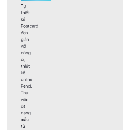
Tự
thiết
kế
Postcard
đơn
giản
với
công
cụ
thiết
kế
online
Penci.
Thư
viện
đa
dạng
mẫu
từ