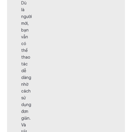
Dù
là
người
mới,
bạn
vẫn
có
thể
thao
tác
dễ
dàng
nhờ
cách
sử
dụng
đơn
giản.
Và
tất