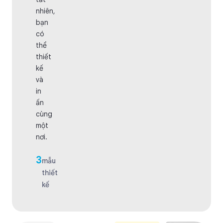
nhiên,
bạn
có
thể
thiết
kế
và
in
ấn
cùng
một
nơi.
3
mẫu
thiết
kế