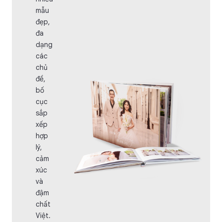
mẫu
đẹp,
đa
dạng
các
chủ
đề,
bố
cục
sắp
xếp
hợp
lý,
cảm
xúc
và
đậm
chất
Việt.