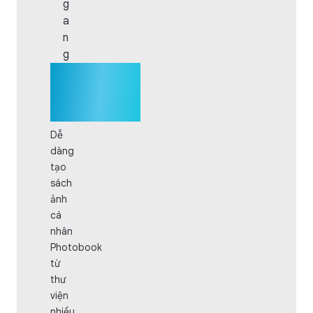
g
a
n
g
Mẫu
Photobook
ngang
Dễ
dàng
tạo
sách
ảnh
cá
nhân
Photobook
từ
thư
viện
nhiều