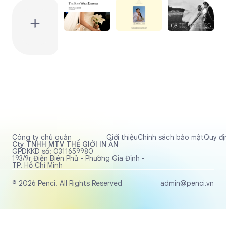
Công ty chủ quản
Giới thiệu
Chính sách bảo mật
Quy đị
Cty TNHH MTV THẾ GIỚI IN ẤN
GPDKKD số: 0311659980
193/9r Điện Biên Phủ - Phường Gia Định -
TP. Hồ Chí Minh
© 2026 Penci. All Rights Reserved
admin@penci.vn