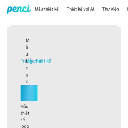
Mẫu thiết kế
Thiết kế với AI
Thư viện
M
ẫ
u
Trang chủ
Mẫu thiết kế
L
o
g
o
Mẫu
Logo
Mẫu
thiết
kế
logo