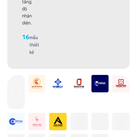
tăng
độ
nhận
diện.
16
mẫu
thiết
kế