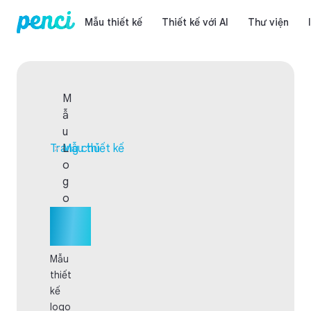
Mẫu thiết kế
Thiết kế với AI
Thư viện
M
ẫ
u
Trang chủ
Mẫu thiết kế
L
o
g
o
Mẫu
Logo
Mẫu
thiết
kế
logo