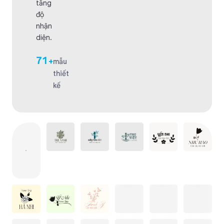
tăng
độ
nhận
diện.
71
+
mẫu
thiết
kế