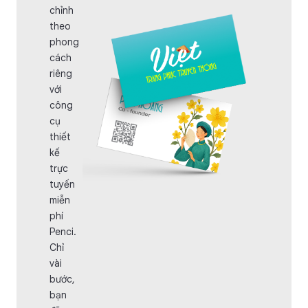
chỉnh
theo
phong
cách
riêng
với
công
cụ
thiết
kế
trực
tuyến
miễn
phí
Penci.
Chỉ
vài
bước,
bạn