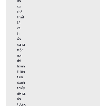
đã
có
thể
thiết
kế
và
in
ấn
cùng
một
nơi
để
hoàn
thiện
tấm
danh
thiếp
riêng,
ấn
tượng