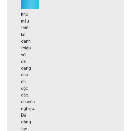
thiếp
Kho
mẫu
thiết
kế
danh
thiếp
với
đa
dạng
chủ
đề
độc
đáo,
chuyên
nghiệp.
Dễ
dàng
tùy