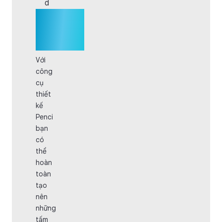
d
Mẫu Bộ
Ảnh
Polaroid
Với
công
cụ
thiết
kế
Penci
bạn
có
thể
hoàn
toàn
tạo
nên
những
tấm