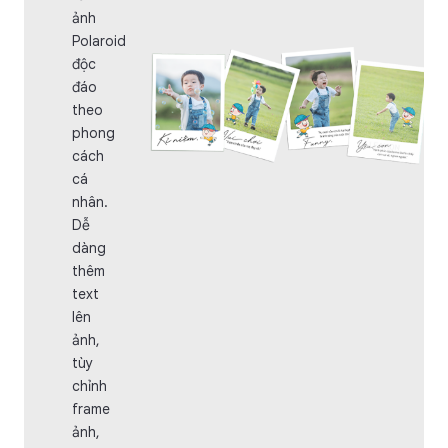
ảnh
Polaroid
độc
đáo
theo
phong
cách
cá
nhân.
Dễ
dàng
thêm
text
lên
ảnh,
tùy
chỉnh
frame
ảnh,