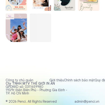
Công ty chủ quản
Giới thiệu
Chính sách bảo mật
Quy đị
Cty TNHH MTV THẾ GIỚI IN ẤN
GPDKKD số: 0311659980
193/9r Điện Biên Phủ - Phường Gia Định -
TP. Hồ Chí Minh
© 2026 Penci. All Rights Reserved
admin@penci.vn