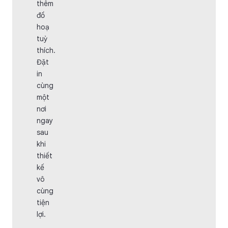
thêm
đồ
hoạ
tuỳ
thích.
Đặt
in
cùng
một
nơi
ngay
sau
khi
thiết
kế
vô
cùng
tiện
lợi.