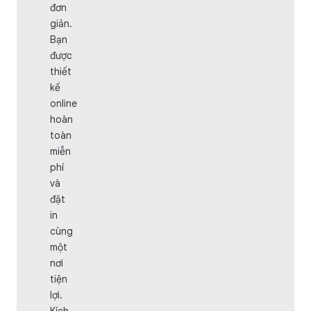
đơn
giản.
Bạn
được
thiết
kế
online
hoàn
toàn
miễn
phí
và
đặt
in
cùng
một
nơi
tiện
lợi.