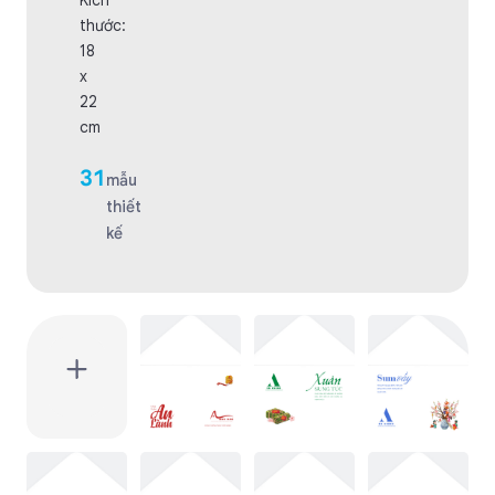
Kích
thước:
18
x
22
cm
31
mẫu
thiết
kế