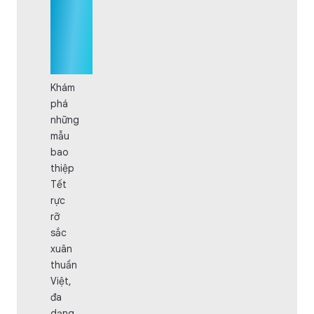
Mẫu
Bao
thiệp
Tết
Khám
phá
những
mẫu
bao
thiệp
Tết
rực
rỡ
sắc
xuân
thuần
Việt,
đa
dạng