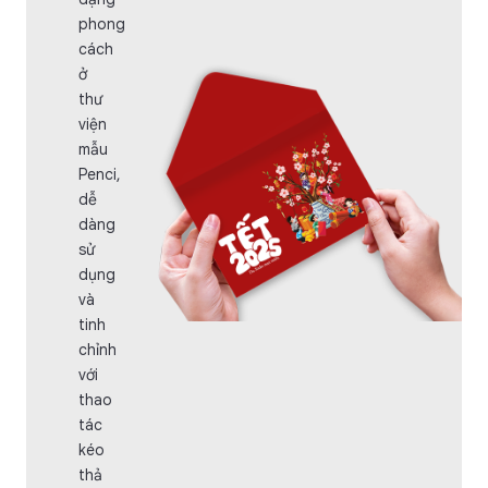
phong
cách
ở
thư
viện
mẫu
Penci,
dễ
dàng
sử
dụng
và
tinh
chỉnh
với
thao
tác
kéo
thả