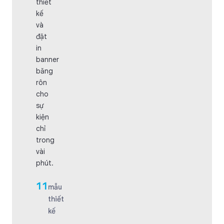
thiết
kế
và
đặt
in
banner
băng
rôn
cho
sự
kiện
chỉ
trong
vài
phút.
11
mẫu
thiết
kế