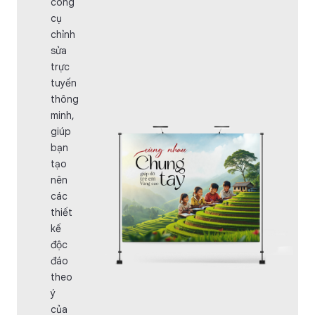
công
cụ
chỉnh
sửa
trực
tuyến
thông
minh,
giúp
bạn
tạo
nên
các
thiết
kế
độc
đáo
theo
ý
của