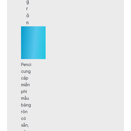
g
r
ô
n
Mẫu
Banner
- Băng
rôn
Penci
cung
cấp
miễn
phí
mẫu
băng
rôn
có
sẵn,