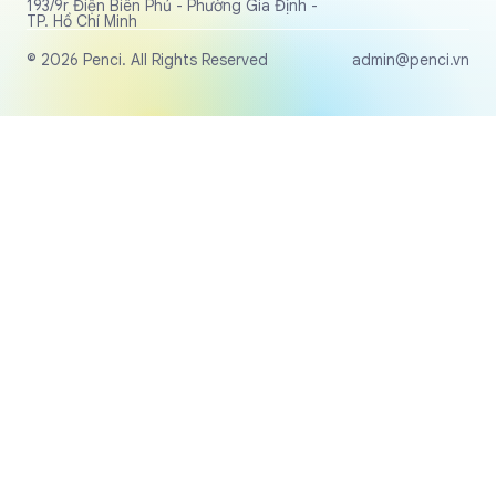
193/9r Điện Biên Phủ - Phường Gia Định -
TP. Hồ Chí Minh
© 2026 Penci. All Rights Reserved
admin@penci.vn