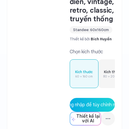
điển, vintage,
retro, classic,
truyền thống
Standee: 60x160cm
Thiết kế bởi
Bích Huyền
Chọn kích thước
Kích thước
Kích thước
60 × 160 cm
80 × 200 cm
Đăng nhập để tùy chỉnh mẫu
Thiết kế lại
với AI