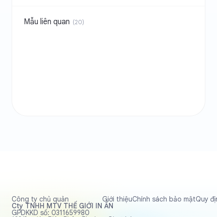
Mẫu liên quan
(
20
)
Công ty chủ quản
Giới thiệu
Chính sách bảo mật
Quy đị
Cty TNHH MTV THẾ GIỚI IN ẤN
GPDKKD số: 0311659980